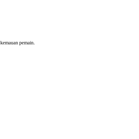
an kemauan pemain.