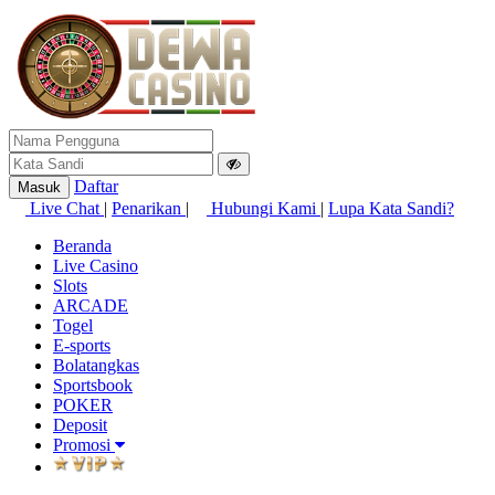
Daftar
Masuk
Live Chat
|
Penarikan
|
Hubungi Kami
|
Lupa Kata Sandi?
Beranda
Live Casino
Slots
ARCADE
Togel
E-sports
Bolatangkas
Sportsbook
POKER
Deposit
Promosi