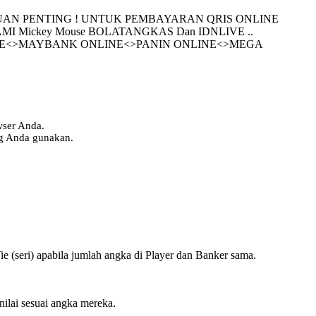
AN PENTING ! UNTUK PEMBAYARAN QRIS ONLINE
 Mickey Mouse BOLATANGKAS Dan IDNLIVE ..
INE<>MAYBANK ONLINE<>PANIN ONLINE<>MEGA
ser Anda.
ng Anda gunakan.
ie (seri) apabila jumlah angka di Player dan Banker sama.
nilai sesuai angka mereka.