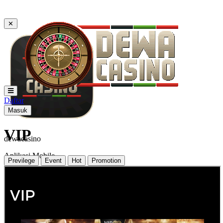
✕
Daftar
Masuk
VIP
dewacasino
Aplikasi Mobile
Previlege
Event
Hot
Promotion
Download