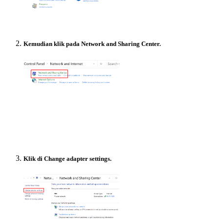
Kemudian klik pada Network and Sharing Center.
Klik di Change adapter settings.