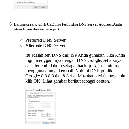
Lalu sekarang pilih USE The Following DNS Server Address, Anda
akan temui dua menu seperti ini:
Preferred DNS Server
Alternate DNS Server
Itu adalah seri DNS dari ISP Anda gunakan. Jika Anda
ingin menggantinya dengan DNS Google, sebaiknya
catat terlebih dahulu sebagai backup. Agar nanti bisa
menggunakannya kembali. Nah ini DNS publik
Google: 8.8.8.8 dan 8.8.4.4. Masukan kedalamnya lalu
klik OK. Lihat gambar berikut sebagai contoh.